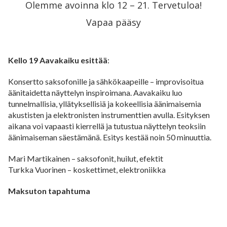
Olemme avoinna klo 12 – 21. Tervetuloa!
Vapaa pääsy
Kello 19 Aavakaiku esittää
:
Konsertto saksofonille ja sähkökaapeille – improvisoitua
äänitaidetta näyttelyn inspiroimana. Aavakaiku luo
tunnelmallisia, yllätyksellisiä ja kokeellisia äänimaisemia
akustisten ja elektronisten instrumenttien avulla. Esityksen
aikana voi vapaasti kierrellä ja tutustua näyttelyn teoksiin
äänimaiseman säestämänä. Esitys kestää noin 50 minuuttia.
Mari Martikainen – saksofonit, huilut, efektit
Turkka Vuorinen – koskettimet, elektroniikka
Maksuton tapahtuma