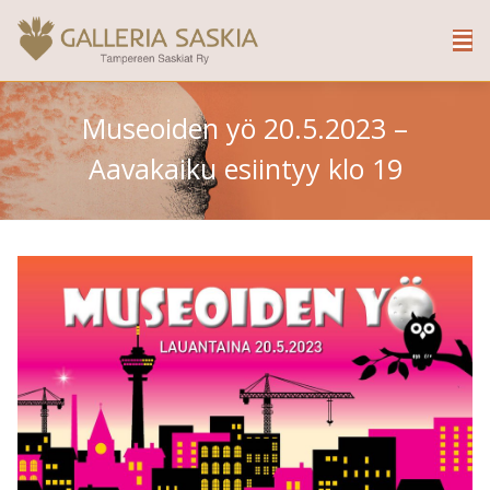
Museoiden yö 20.5.2023 –
Aavakaiku esiintyy klo 19