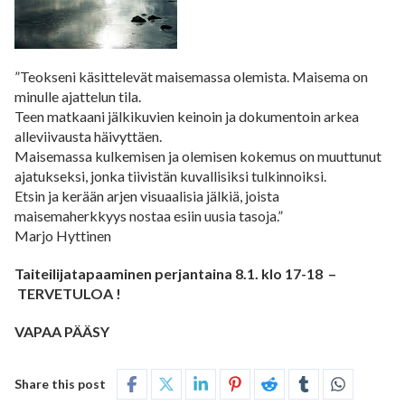
”Teokseni käsittelevät maisemassa olemista. Maisema on
minulle ajattelun tila.
Teen matkaani jälkikuvien keinoin ja dokumentoin arkea
alleviivausta häivyttäen.
Maisemassa kulkemisen ja olemisen kokemus on muuttunut
ajatukseksi, jonka tiivistän kuvallisiksi tulkinnoiksi.
Etsin ja kerään arjen visuaalisia jälkiä, joista
maisemaherkkyys nostaa esiin uusia tasoja.”
Marjo Hyttinen
Taiteilijatapaaminen perjantaina 8.1. klo 17-18 –
TERVETULOA !
VAPAA PÄÄSY
Share this post