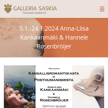
5.1.-24.1.2024 Anna-Liisa
Kankaanmäki & Hannele
Rosenbröijer