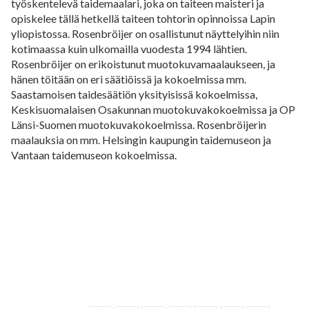
työskentelevä taidemaalari, joka on taiteen maisteri ja
opiskelee tällä hetkellä taiteen tohtorin opinnoissa Lapin
yliopistossa. Rosenbröijer on osallistunut näyttelyihin niin
kotimaassa kuin ulkomailla vuodesta 1994 lähtien.
Rosenbröijer on erikoistunut muotokuvamaalaukseen, ja
hänen töitään on eri säätiöissä ja kokoelmissa mm.
Saastamoisen taidesäätiön yksityisissä kokoelmissa,
Keskisuomalaisen Osakunnan muotokuvakokoelmissa ja OP
Länsi-Suomen muotokuvakokoelmissa. Rosenbröijerin
maalauksia on mm. Helsingin kaupungin taidemuseon ja
Vantaan taidemuseon kokoelmissa.