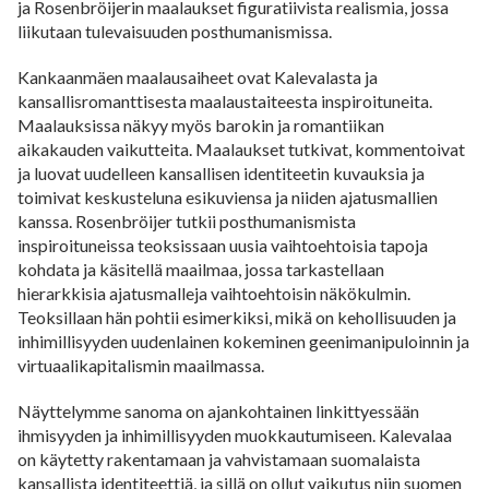
ja Rosenbröijerin maalaukset figuratiivista realismia, jossa
liikutaan tulevaisuuden posthumanismissa.
Kankaanmäen maalausaiheet ovat Kalevalasta ja
kansallisromanttisesta maalaustaiteesta inspiroituneita.
Maalauksissa näkyy myös barokin ja romantiikan
aikakauden vaikutteita. Maalaukset tutkivat, kommentoivat
ja luovat uudelleen kansallisen identiteetin kuvauksia ja
toimivat keskusteluna esikuviensa ja niiden ajatusmallien
kanssa. Rosenbröijer tutkii posthumanismista
inspiroituneissa teoksissaan uusia vaihtoehtoisia tapoja
kohdata ja käsitellä maailmaa, jossa tarkastellaan
hierarkkisia ajatusmalleja vaihtoehtoisin näkökulmin.
Teoksillaan hän pohtii esimerkiksi, mikä on kehollisuuden ja
inhimillisyyden uudenlainen kokeminen geenimanipuloinnin ja
virtuaalikapitalismin maailmassa.
Näyttelymme sanoma on ajankohtainen linkittyessään
ihmisyyden ja inhimillisyyden muokkautumiseen. Kalevalaa
on käytetty rakentamaan ja vahvistamaan suomalaista
kansallista identiteettiä, ja sillä on ollut vaikutus niin suomen