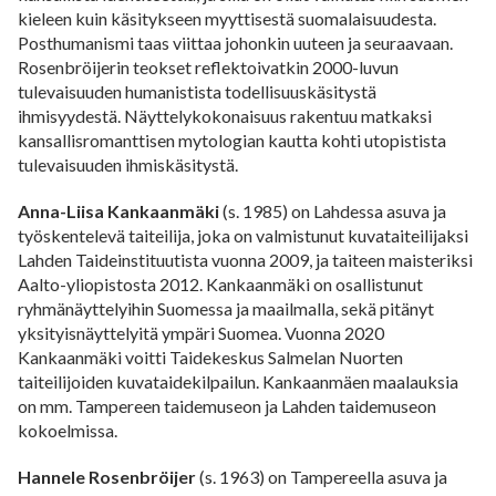
kieleen kuin käsitykseen myyttisestä suomalaisuudesta.
Posthumanismi taas viittaa johonkin uuteen ja seuraavaan.
Rosenbröijerin teokset reflektoivatkin 2000-luvun
tulevaisuuden humanistista todellisuuskäsitystä
ihmisyydestä. Näyttelykokonaisuus rakentuu matkaksi
kansallisromanttisen mytologian kautta kohti utopistista
tulevaisuuden ihmiskäsitystä.
Anna-Liisa Kankaanmäki
(s. 1985) on Lahdessa asuva ja
työskentelevä taiteilija, joka on valmistunut kuvataiteilijaksi
Lahden Taideinstituutista vuonna 2009, ja taiteen maisteriksi
Aalto-yliopistosta 2012. Kankaanmäki on osallistunut
ryhmänäyttelyihin Suomessa ja maailmalla, sekä pitänyt
yksityisnäyttelyitä ympäri Suomea. Vuonna 2020
Kankaanmäki voitti Taidekeskus Salmelan Nuorten
taiteilijoiden kuvataidekilpailun. Kankaanmäen maalauksia
on mm. Tampereen taidemuseon ja Lahden taidemuseon
kokoelmissa.
Hannele Rosenbröijer
(s. 1963) on Tampereella asuva ja