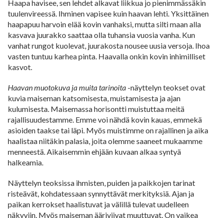
Haapa havisee, sen lehdet alkavat liikkua jo pienimmässäkin
tuulenvireessä. Ihminen vapisee kuin haavan lehti. Yksittäinen
haapapuu harvoin elää kovin vanhaksi, mutta silti maan alla
kasvava juurakko saattaa olla tuhansia vuosia vanha. Kun
vanhat rungot kuolevat, juurakosta nousee uusia versoja. Ihoa
vasten tuntuu karhea pinta. Haavalla onkin kovin inhimilliset
kasvot.
Haavan muotokuva ja muita tarinoita
-näyttelyn teokset ovat
kuvia maiseman katsomisesta, muistamisesta ja ajan
kulumisesta. Maisemassa horisontti muistuttaa meitä
rajallisuudestamme. Emme voi nähdä kovin kauas, emmekä
asioiden taakse tai läpi. Myös muistimme on rajallinen ja aika
haalistaa niitäkin palasia, joita olemme saaneet mukaamme
menneestä. Aikaisemmin ehjään kuvaan alkaa syntyä
halkeamia.
Näyttelyn teoksissa ihmisten, puiden ja paikkojen tarinat
risteävät, kohdatessaan synnyttävät merkityksiä. Ajan ja
paikan kerrokset haalistuvat ja välillä tulevat uudelleen
näkyviin. Myös maiseman ääriviivat muuttuvat. On vaikea