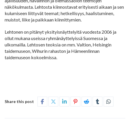
ajallisuuden, havainnon ja olemassaolon teemojen
näkökulmasta. Lehtosta kiinnostavat erityisesti aikaan ja sen
kulumiseen liittyvät teemat; hetkellisyys, haalistuminen,
muistot, liike ja paikkaan kiinnittymien.
Lehtonen on pitänyt yksityisnäyttelyitä vuodesta 2006 ja
ollut mukana useissa ryhmänäyttelyissä Suomessa ja
ulkomailla. Lehtosen teoksia on mm. Valtion, Helsingin
taidemuseon, Wihurin rahaston ja Hämeenlinnan
taidemuseon kokoelmissa.
Share this post