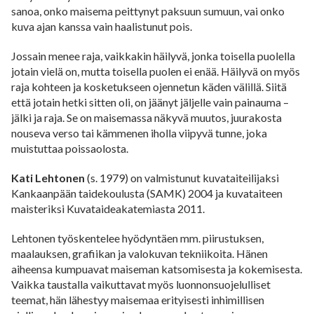
sanoa, onko maisema peittynyt paksuun sumuun, vai onko
kuva ajan kanssa vain haalistunut pois.
Jossain menee raja, vaikkakin häilyvä, jonka toisella puolella
jotain vielä on, mutta toisella puolen ei enää. Häilyvä on myös
raja kohteen ja kosketukseen ojennetun käden välillä. Siitä
että jotain hetki sitten oli, on jäänyt jäljelle vain painauma –
jälki ja raja. Se on maisemassa näkyvä muutos, juurakosta
nouseva verso tai kämmenen iholla viipyvä tunne, joka
muistuttaa poissaolosta.
Kati Lehtonen
(s. 1979) on valmistunut kuvataiteilijaksi
Kankaanpään taidekoulusta (SAMK) 2004 ja kuvataiteen
maisteriksi Kuvataideakatemiasta 2011.
Lehtonen työskentelee hyödyntäen mm. piirustuksen,
maalauksen, grafiikan ja valokuvan tekniikoita. Hänen
aiheensa kumpuavat maiseman katsomisesta ja kokemisesta.
Vaikka taustalla vaikuttavat myös luonnonsuojelulliset
teemat, hän lähestyy maisemaa erityisesti inhimillisen