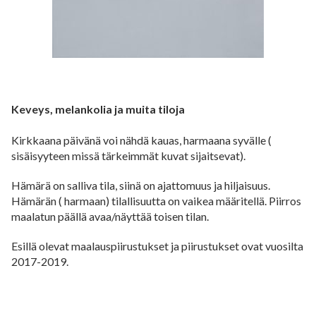
Keveys, melankolia ja muita tiloja
Kirkkaana päivänä voi nähdä kauas, harmaana syvälle (
sisäisyyteen missä tärkeimmät kuvat sijaitsevat).
Hämärä on salliva tila, siinä on ajattomuus ja hiljaisuus.
Hämärän ( harmaan) tilallisuutta on vaikea määritellä. Piirros
maalatun päällä avaa/näyttää toisen tilan.
Esillä olevat maalauspiirustukset ja piirustukset ovat vuosilta
2017-2019.