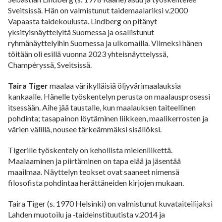
Sveitsissä. Hän on valmistunut taidemaalariksi v.2000
Vapaasta taidekoulusta. Lindberg on pitänyt
yksityisnäyttelyitä Suomessa ja osallistunut
ryhmänäyttelyihin Suomessa ja ulkomailla. Viimeksi hänen
töitään oli esillä vuonna 2023 yhteisnäyttelyssä,
Champéryssä, Sveitsissä.
Taira Tiger
maalaa värikylläisiä öljyvärimaalauksia
kankaalle. Hänelle työskentelyn perusta on maalausprosessi
itsessään. Aihe jää taustalle, kun maalauksen taiteellinen
pohdinta; tasapainon löytäminen liikkeen, maalikerrosten ja
värien välillä, nousee tärkeämmäksi sisällöksi.
Tigerille työskentely on kehollista mielenliikettä.
Maalaaminen ja piirtäminen on tapa elää ja jäsentää
maailmaa. Näyttelyn teokset ovat saaneet nimensä
filosofista pohdintaa herättäneiden kirjojen mukaan.
Taira Tiger (s. 1970 Helsinki) on valmistunut kuvataiteilijaksi
Lahden muotoilu ja ‑taideinstituutista v.2014 ja