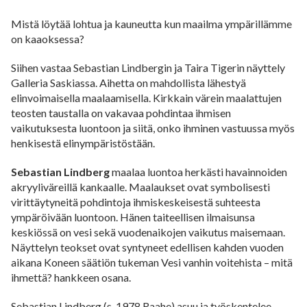
Mistä löytää lohtua ja kauneutta kun maailma ympärillämme
on kaaoksessa?
Siihen vastaa Sebastian Lindbergin ja Taira Tigerin näyttely
Galleria Saskiassa. Aihetta on mahdollista lähestyä
elinvoimaisella maalaamisella. Kirkkain värein maalattujen
teosten taustalla on vakavaa pohdintaa ihmisen
vaikutuksesta luontoon ja siitä, onko ihminen vastuussa myös
henkisestä elinympäristöstään.
Sebastian Lindberg
maalaa luontoa herkästi havainnoiden
akryyliväreillä kankaalle. Maalaukset ovat symbolisesti
virittäytyneitä pohdintoja ihmiskeskeisestä suhteesta
ympäröivään luontoon. Hänen taiteellisen ilmaisunsa
keskiössä on vesi sekä vuodenaikojen vaikutus maisemaan.
Näyttelyn teokset ovat syntyneet edellisen kahden vuoden
aikana Koneen säätiön tukeman Vesi vanhin voitehista – mitä
ihmettä? hankkeen osana.
Sebastian Lindberg (s. 1978 Raahe) asuu ja työskentelee